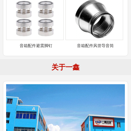
音箱配件避震脚钉
音箱配件风管导音筒
关于一鑫