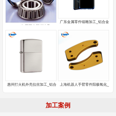
广东金属零件镭雕加工_铝合金
CNC加工医疗器械轴承
惠州打火机外壳拉丝加工_铝合
上海机器人手臂零件阳极氧化_
加工案例