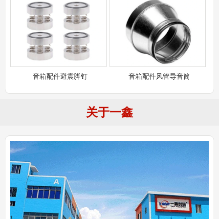
音箱配件避震脚钉
音箱配件风管导音筒
关于一鑫