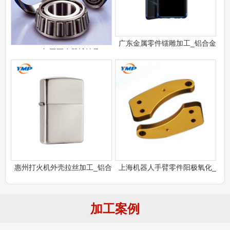
广东金属零件镭雕加工_铝合金
CNC加工医疗器械轴承
惠州打火机外壳拉丝加工_铝合
上海机器人手臂零件阳极氧化_
加工案例