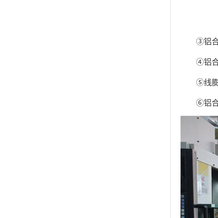
③铝
④铝
⑤线
⑥铝合