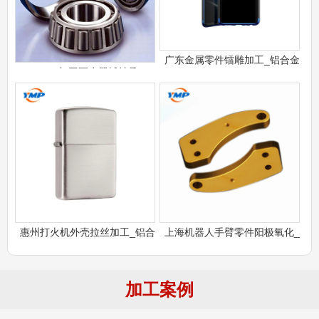
广东金属零件镭雕加工_铝合金
CNC加工医疗器械轴承
惠州打火机外壳拉丝加工_铝合
上海机器人手臂零件阳极氧化_
加工案例