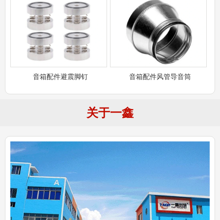
音箱配件避震脚钉
音箱配件风管导音筒
关于一鑫