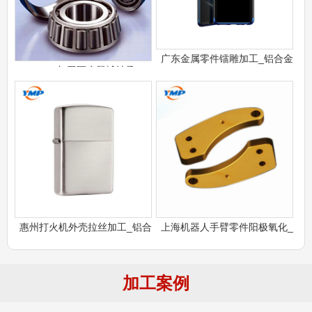
广东金属零件镭雕加工_铝合金
CNC加工医疗器械轴承
惠州打火机外壳拉丝加工_铝合
上海机器人手臂零件阳极氧化_
加工案例