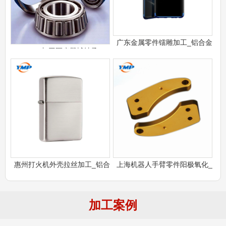
广东金属零件镭雕加工_铝合金
CNC加工医疗器械轴承
惠州打火机外壳拉丝加工_铝合
上海机器人手臂零件阳极氧化_
加工案例