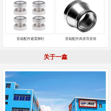
音箱配件避震脚钉
音箱配件风管导音筒
关于一鑫