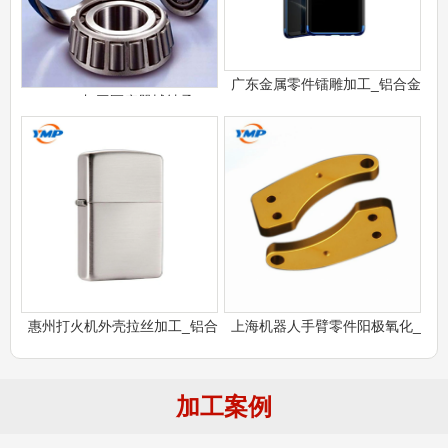
广东金属零件镭雕加工_铝合金
CNC加工医疗器械轴承
惠州打火机外壳拉丝加工_铝合
上海机器人手臂零件阳极氧化_
加工案例