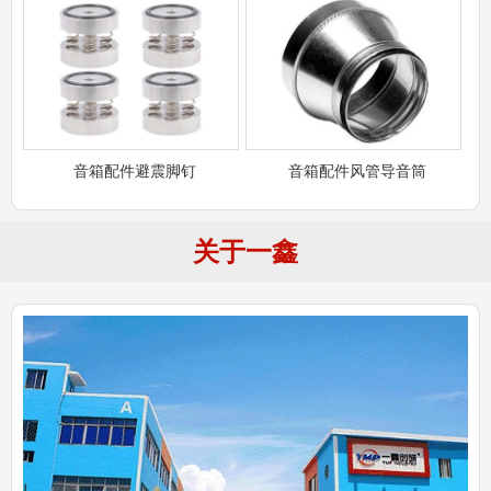
音箱配件避震脚钉
音箱配件风管导音筒
关于一鑫